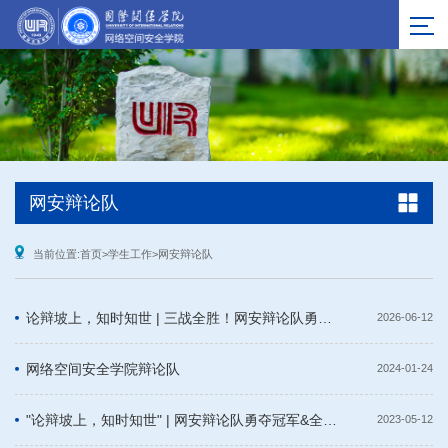
网安辩论队
当前位置:
首页
>
学生工作
>
网安辩论队
论辩坡上，知时知世 | 三战全胜！网安辩论队勇夺校赛冠军
2026-06-12
网络空间安全学院辩论队
2024-01-24
"论辩坡上，知时知世" | 网安辩论队勇夺冠军&全程最佳
2023-05-12