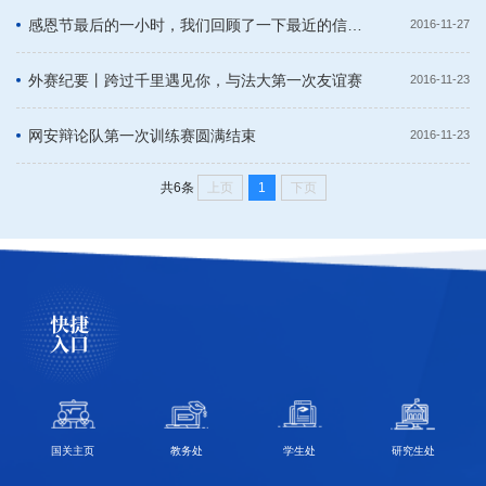
感恩节最后的一小时，我们回顾了一下最近的信科辩论队
2016-11-27
外赛纪要丨跨过千里遇见你，与法大第一次友谊赛
2016-11-23
网安辩论队第一次训练赛圆满结束
2016-11-23
上页
1
下页
共6条
快捷
入口
国关主页
教务处
学生处
研究生处